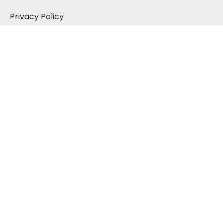
Privacy Policy
Shipping & Returns
Terms & Conditions
Follow us
2026
Gmash Bahrain
, Designed by
CG