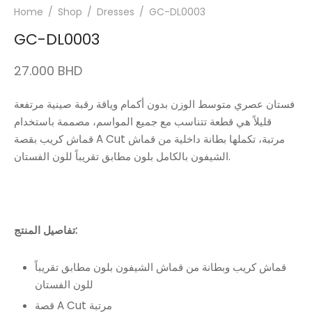
Home
/
Shop
/
Dresses
/
GC-DL0003
GC-DL0003
27.000
BHD
فستان عصري متوسط ​​الوزن بدون أكمام وياقة رقبة صينية مرتفعة
قليلاً هي قطعة تتناسب مع جميع المواسم، مصممة باستخدام
قماش كريب بقصة A Cut مرتبة، تكملها بطانة داخلية من قماش
الشيفون بالكامل بلون مطابق تقريباً للون الفستان.
تفاصيل المنتج:
قماش كريب وبطانة من قماش الشيفون بلون مطابق تقريباً
للون الفستان
قصة A Cut مرتبة